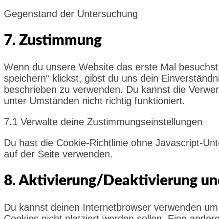
Gegenstand der Untersuchung
Consent
7. Zustimmung
to
service
Wenn du unsere Website das erste Mal besuchst, z
sonstiges
speichern“ klickst, gibst du uns dein Einverständ
beschrieben zu verwenden. Du kannst die Verwen
unter Umständen nicht richtig funktioniert.
7.1 Verwalte deine Zustimmungseinstellungen
Du hast die Cookie-Richtlinie ohne Javascript-U
auf der Seite verwenden.
8. Aktivierung/Deaktivierung u
Du kannst deinen Internetbrowser verwenden um 
Cookies nicht platziert werden sollen. Eine ander